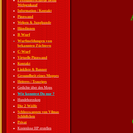
Preisunterschiede beim
Welpenkauf
Information / Kontakt
Pinnwand
Welpen & Junghunde
Hündinnen
B Wurf
Wurfmeldungen von
bekannten Züchtern
C-Wurf
Virtuelle Pinnwand
Kontakt
Linkliste & Banner
Gesundheit eines Mopses
Heiteres / Trauriges
Gedichte über den Mops
Wie konntest Du nur ?
Hundehoroskop
Die 2 Wölfe
Schlosswappen von Vilmas
Schlößchen
Privat
Kostenlose HP erstellen