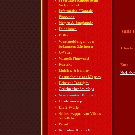
Preisunterschiede beim
Welpenkauf
Information / Kontakt
Pinnwand
Welpen & Junghunde
Hündinnen
Rosis 1
B Wurf
Wurfmeldungen von
bekannten Züchtern
Charly
C-Wurf
Virtuelle Pinnwand
Kontakt
Emma
Linkliste & Banner
Nach obe
Gesundheit eines Mopses
Heiteres / Trauriges
Gedichte über den Mops
Wie konntest Du nur ?
Hundehoroskop
Die 2 Wölfe
Schlosswappen von Vilmas
Schlößchen
Privat
Kostenlose HP erstellen