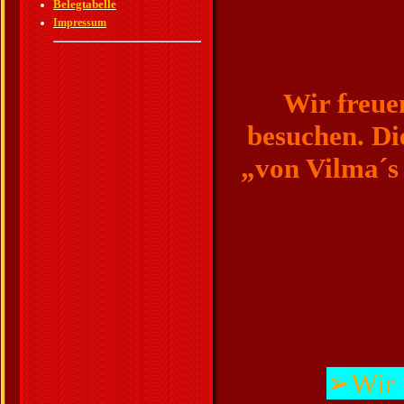
Belegtabelle
Impressum
Wir freue
besuchen. Die
„von Vilma´s
➢Wir 