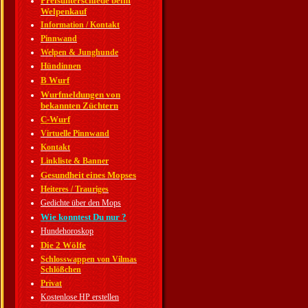
Preisunterschiede beim
Welpenkauf
Information / Kontakt
Pinnwand
Welpen & Junghunde
Hündinnen
B Wurf
Wurfmeldungen von
bekannten Züchtern
C-Wurf
Virtuelle Pinnwand
Kontakt
Linkliste & Banner
Gesundheit eines Mopses
Heiteres / Trauriges
Gedichte über den Mops
Wie konntest Du nur ?
Hundehoroskop
Die 2 Wölfe
Schlosswappen von Vilmas
Schlößchen
Privat
Kostenlose HP erstellen