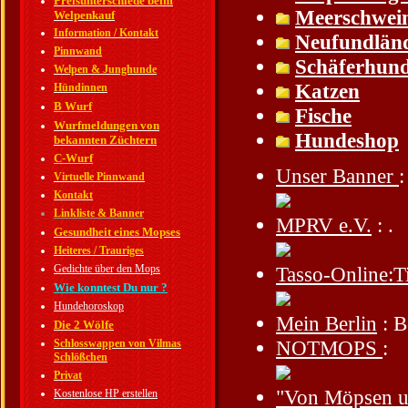
Preisunterschiede beim
Meerschwei
Welpenkauf
Information / Kontakt
Neufundlän
Pinnwand
Schäferhun
Welpen & Junghunde
Katzen
Hündinnen
B Wurf
Fische
Wurfmeldungen von
Hundeshop
bekannten Züchtern
C-Wurf
Unser Banner
:
Virtuelle Pinnwand
Kontakt
Linkliste & Banner
MPRV e.V.
: .
Gesundheit eines Mopses
Heiteres / Trauriges
Tasso-Online:T
Gedichte über den Mops
Wie konntest Du nur ?
Hundehoroskop
Mein Berlin
: B
Die 2 Wölfe
NOTMOPS
:
Schlosswappen von Vilmas
Schlößchen
Privat
"Von Möpsen un
Kostenlose HP erstellen