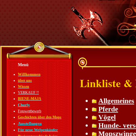
Menü
Willkommen
Linkliste &
über uns
Wissen
VERKAUF !!
BIENE-MAJA
Allgemeines
Charly
Pferde
Fotowettbewerb
Vögel
Geschichten über den Mops
Ausstellungen
Hunde- vers
Für neue Welpenkäufer
Mopszwinge