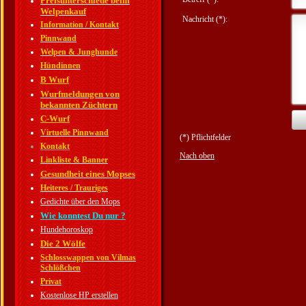
Preisunterschiede beim
Welpenkauf
Nachricht (*):
Information / Kontakt
Pinnwand
Welpen & Junghunde
Hündinnen
B Wurf
Wurfmeldungen von
bekannten Züchtern
C-Wurf
Virtuelle Pinnwand
(*) Pflichtfelder
Kontakt
Nach oben
Linkliste & Banner
Gesundheit eines Mopses
Heiteres / Trauriges
Gedichte über den Mops
Wie konntest Du nur ?
Hundehoroskop
Die 2 Wölfe
Schlosswappen von Vilmas
Schlößchen
Privat
Kostenlose HP erstellen