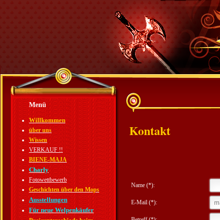
Menü
Willkommen
Kontakt
über uns
Wissen
VERKAUF !!
BIENE-MAJA
Charly
Fotowettbewerb
Name (*):
Geschichten über den Mops
Ausstellungen
E-Mail (*):
Für neue Welpenkäufer
Betreff (*):