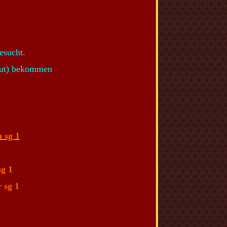
esucht.
 gut) bekommen
 sg 1
sg 1
r
sg 1