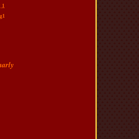
 1
g1
arly