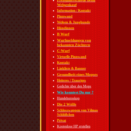
Preisunterschiede beim
Welpenkauf
Information / Kontakt
Pinnwand
Welpen & Junghunde
Hündinnen
B Wurf
Wurfmeldungen von
bekannten Züchtern
C-Wurf
Virtuelle Pinnwand
Kontakt
Linkliste & Banner
Gesundheit eines Mopses
Heiteres / Trauriges
Gedichte über den Mops
Wie konntest Du nur ?
Hundehoroskop
Die 2 Wölfe
Schlosswappen von Vilmas
Schlößchen
Privat
Kostenlose HP erstellen