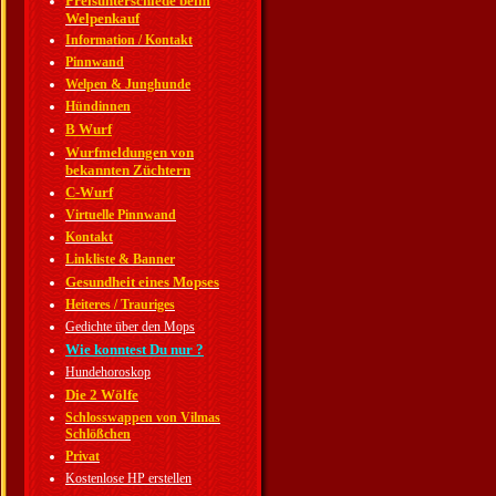
Preisunterschiede beim
Welpenkauf
Information / Kontakt
Pinnwand
Welpen & Junghunde
Hündinnen
B Wurf
Wurfmeldungen von
bekannten Züchtern
C-Wurf
Virtuelle Pinnwand
Kontakt
Linkliste & Banner
Gesundheit eines Mopses
Heiteres / Trauriges
Gedichte über den Mops
Wie konntest Du nur ?
Hundehoroskop
Die 2 Wölfe
Schlosswappen von Vilmas
Schlößchen
Privat
Kostenlose HP erstellen