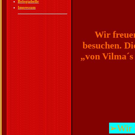
Belegtabelle
Impressum
Wir freue
besuchen. Die
„von Vilma´s
➢Wir 